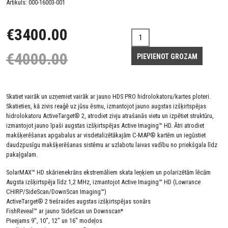
Artikuls:
000-16003-001
€3400.00
€4000.00
Skatiet vairāk un uzņemiet vairāk ar jauno HDS PRO hidrolokatoru/kartes ploteri.
Skatieties, kā zivis reaģē uz jūsu ēsmu, izmantojot jauno augstas izšķirtspējas
hidrolokatoru ActiveTarget® 2, atrodiet zivju atrašanās vietu un izpētiet struktūru,
izmantojot jauno īpaši augstas izšķirtspējas Active Imaging™ HD. Ātri atrodiet
makšķerēšanas apgabalus ar visdetalizētākajām C-MAP® kartēm un iegūstiet
daudzpusīgu makšķerēšanas sistēmu ar uzlabotu laivas vadību no priekšgala līdz
pakaļgalam.
SolarMAX™ HD skārienekrāns ekstremāliem skata leņķiem un polarizētām lēcām
Augsta izšķirtspēja līdz 1,2 MHz, izmantojot Active Imaging™ HD (Lowrance
CHIRP/SideScan/DownScan Imaging™)
ActiveTarget® 2 tiešraides augstas izšķirtspējas sonārs
FishReveal™ ar jauno SideScan un Downscan*
Pieejams 9", 10", 12" un 16" modeļos