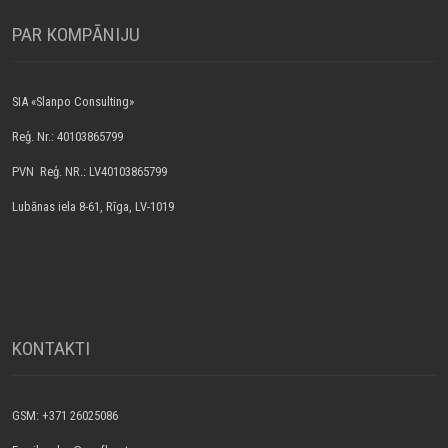
PAR КOMPĀNIJU
SIA «Slanpo Consulting»
Reģ. Nr.: 40103865799
PVN Reģ. NR.: LV40103865799
Lubānas iela 8-61, Rīga, LV-1019
KONTAKTI
GSM: +371 26025086