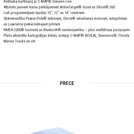
Reāllaika kartēšana ar C-MAP® Genesis Live
Atbalsts jauniem karšu pārklājumiem ActiveTarget® Scout un Ghost® 360
Lieli programmējami taustiņi 10", 12" un 16" izmēriem.
Skārienvadība Power-Pole® enkuriem, Ghost® velcēšanas motoram, autopilotam
un Lowrance piekarināmajam pilotam
NMEA 2000® bezvadu un Bluetooth® savienojamība — plus viedtālruņa paziņojumi
Plašs atbalstīto kartogrāfijas klāsts, tostarp C-MAP® REVEAL, Navionics®, Florida
Marine Tracks un citi
PRECE