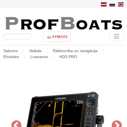
0
PRECES
Sakums
Veikals
Elektronika un navigācija
Eholotes
Lowrance
HDS PRO