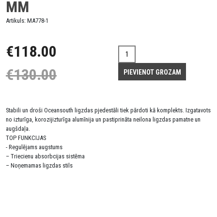
MM
Artikuls:
MA778-1
€118.00
€130.00
Stabili un droši Oceansouth ligzdas pjedestāli tiek pārdoti kā komplekts. Izgatavots
no izturīga, korozijizturīga alumīnija un pastiprināta neilona ligzdas pamatne un
augšdaļa.
TOP FUNKCIJAS
- Regulējams augstums
– Triecienu absorbcijas sistēma
– Noņemamas ligzdas stils