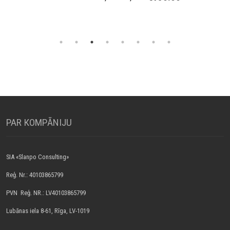
PAR КOMPĀNIJU
SIA «Slanpo Consulting»
Reģ. Nr.: 40103865799
PVN Reģ. NR.: LV40103865799
Lubānas iela 8-61, Rīga, LV-1019