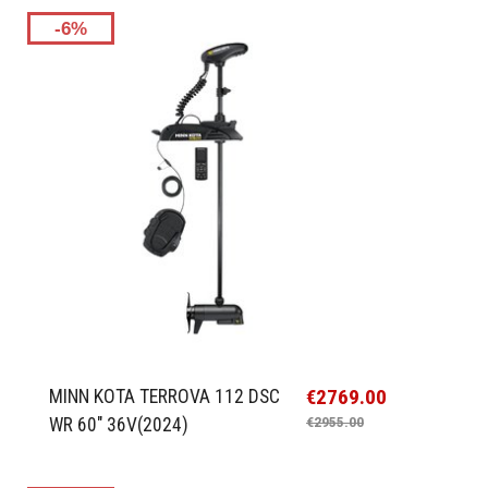
-6%
€2769.00
MINN KOTA TERROVA 112 DSC
WR 60" 36V(2024)
€2955.00