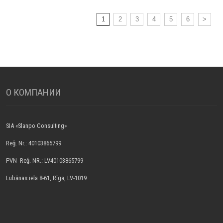
1
2
3
4
5
6
>
О КОМПАНИИ
SIA «Slanpo Consulting»
Reģ. Nr.: 40103865799
PVN Reģ. NR.: LV40103865799
Lubānas iela 8-61, Rīga, LV-1019