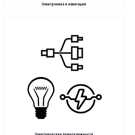
Электроника и навигация
Электрические принодлежности