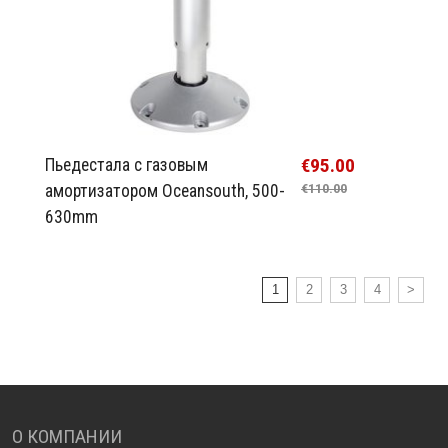
€95.00
Пьедестала с газовым
амортизатором Oceansouth, 500-
€110.00
630mm
1
2
3
4
>
О КОМПАНИИ