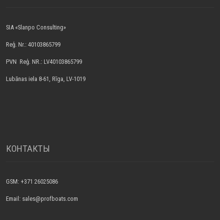
SIA «Slanpo Consulting»
Reģ. Nr.: 40103865799
PVN Reģ. NR.: LV40103865799
Lubānas iela 8-61, Rīga, LV-1019
КОНТАКТЫ
GSM: +371 26025086
Email: sales@profboats.com