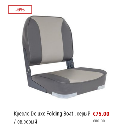
-6%
€75.00
Кресло Deluxe Folding Boat , серый
/ cв.серый
€80.00