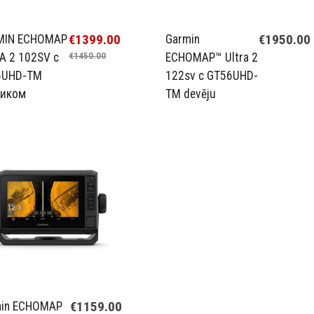
€1399.00
€1950.00
MIN ECHOMAP
Garmin
A 2 102SV с
€1450.00
ECHOMAP™ Ultra 2
6UHD-TM
122sv с GT56UHD-
чиком
TM devēju
€1159.00
min ECHOMAP