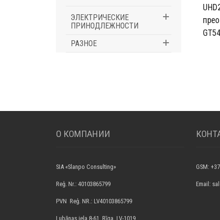
UHD2
ЭЛЕКТРИЧЕСКИЕ
прео
ПРИНОДЛЕЖНОСТИ
GT5
РАЗНОЕ
О КОМПАНИИ
КОНТ
SIA «Slanpo Consulting»
GSM: +37
Reģ. Nr.: 40103865799
Email: s
PVN Reģ. NR.: LV40103865799
Lubānas iela 8-61, Rīga, LV-1019