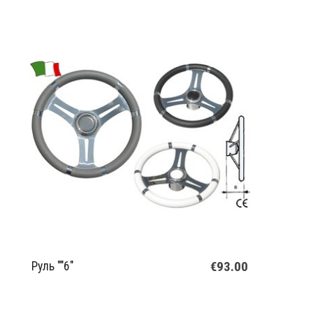
€93.00
Руль ""6"