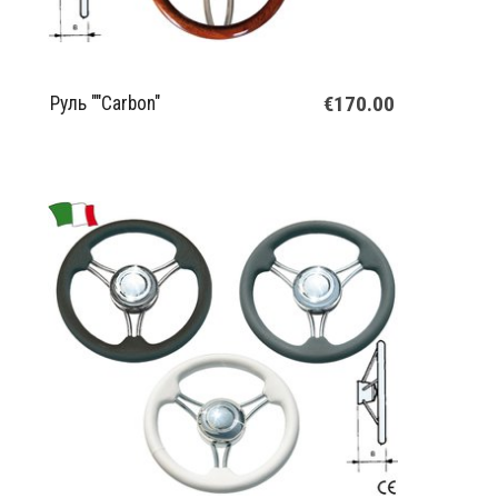
€170.00
Руль ""Carbon"