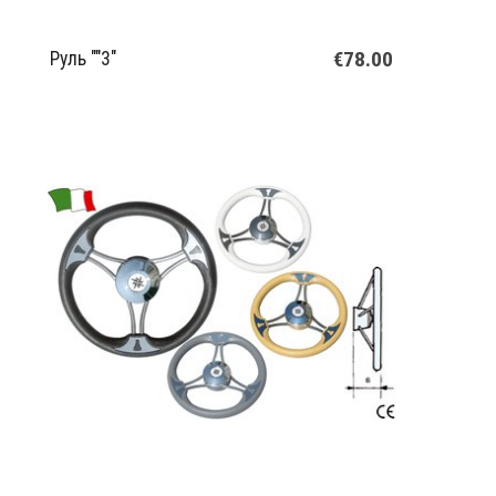
€78.00
Руль ""3"