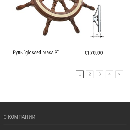
€170.00
Руль "glossed brass P"
1
2
3
4
>
О КОМПАНИИ