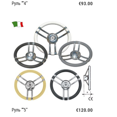
€93.00
Руль ""4"
€120.00
Руль ""5"