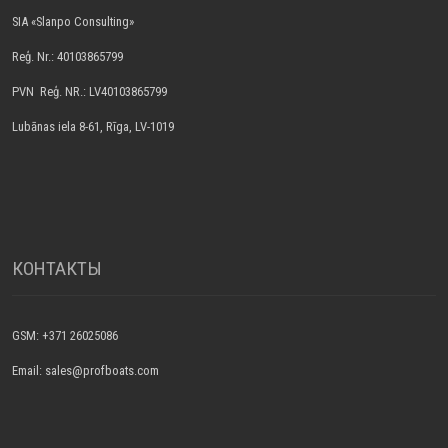
SIA «Slanpo Consulting»
Reģ. Nr.: 40103865799
PVN Reģ. NR.: LV40103865799
Lubānas iela 8-61, Rīga, LV-1019
КОНТАКТЫ
GSM: +371 26025086
Email: sales@profboats.com