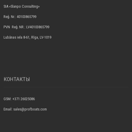
SIA «Slanpo Consulting»
Reģ. Nr.: 40103865799
PVN Reģ. NR.: LV40103865799
Lubānas iela 8-61, Rīga, LV-1019
КОНТАКТЫ
GSM: +371 26025086
Email: sales@profboats.com