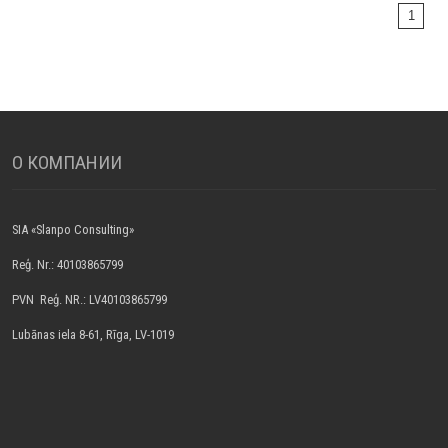
1
О КОМПАНИИ
SIA «Slanpo Consulting»
Reģ. Nr.: 40103865799
PVN Reģ. NR.: LV40103865799
Lubānas iela 8-61, Rīga, LV-1019