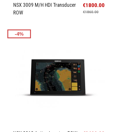
€1800.00
NSX 3009 M/H HDI Transducer
ROW
€1860.00
-4%