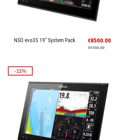
€8500.00
NSO evo3S 19" System Pack
€9700.00
-11%