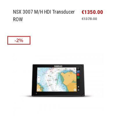
€1350.00
NSX 3007 M/H HDI Transducer
ROW
€1378.00
-2%