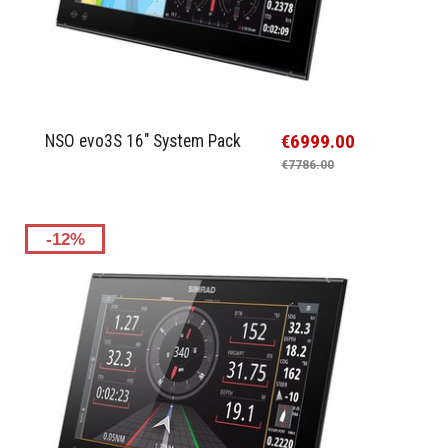
€6999.00
NSO evo3S 16" System Pack
€7786.00
-12%