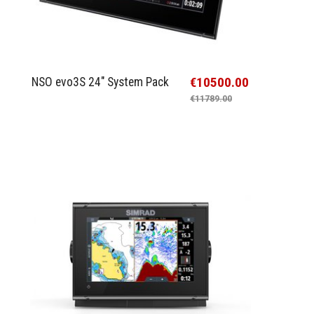
€10500.00
NSO evo3S 24" System Pack
€11789.00