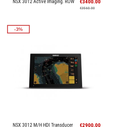
€3400.00
NSX 3012 Active Imaging. ROW
€3560.00
-3%
€2900.00
NSX 3012 M/H HDI Transducer