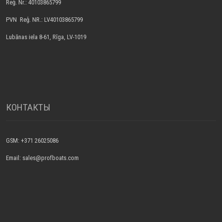
Reģ. Nr.: 40103865799
PVN Reģ. NR.: LV40103865799
Lubānas iela 8-61, Rīga, LV-1019
КОНТАКТЫ
GSM: +371 26025086
Email: sales@profboats.com