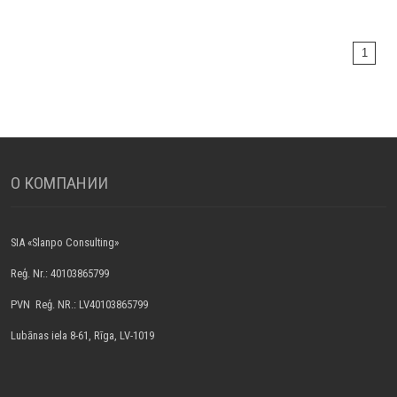
1
О КОМПАНИИ
SIA «Slanpo Consulting»
Reģ. Nr.: 40103865799
PVN Reģ. NR.: LV40103865799
Lubānas iela 8-61, Rīga, LV-1019